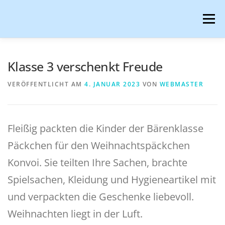
Zum
Inhalt
Menü
springen
HOME
AKTUELLES
ÜBER UNS
Klasse 3 verschenkt Freude
VERÖFFENTLICHT AM
4. JANUAR 2023
VON
WEBMASTER
SCHULPROJEKTE
BETREUUNG & GANZTAG
Fleißig packten die Kinder der Bärenklasse
ELTERN UND SERVICES
DIGITALES LERNEN
Päckchen für den Weihnachtspäckchen
Konvoi. Sie teilten Ihre Sachen, brachte
Spielsachen, Kleidung und Hygieneartikel mit
und verpackten die Geschenke liebevoll.
Weihnachten liegt in der Luft.