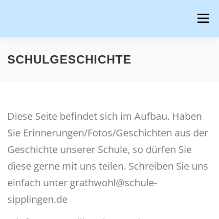
Zum
Inhalt
Menü
springen
HOME
AKTUELLES
ÜBER UNS
SCHULGESCHICHTE
SCHULPROJEKTE
BETREUUNG & GANZTAG
Diese Seite befindet sich im Aufbau. Haben
ELTERN UND SERVICES
DIGITALES LERNEN
Sie Erinnerungen/Fotos/Geschichten aus der
Geschichte unserer Schule, so dürfen Sie
diese gerne mit uns teilen. Schreiben Sie uns
einfach unter grathwohl@schule-
sipplingen.de